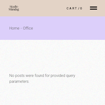
Skip
to
CART
0
the
content
Home
Office
No posts were found for provided query
parameters.