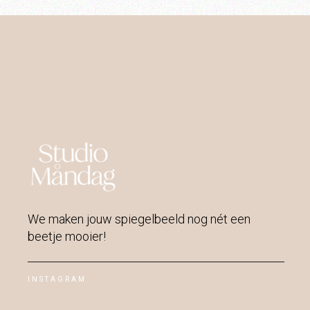
We maken jouw spiegelbeeld nog nét een
beetje mooier!
INSTAGRAM