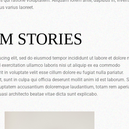
 qui ratione voluptatem. Aliquam lorem ante, dapibus in, viverra
us varius laoreet.
M STORIES
scing elit, sed do eiusmod tempor incididunt ut labore et dolor
 exercitation ullamco laboris nisi ut aliquip ex ea commodo
t in voluptate velit esse cillum dolore eu fugiat nulla pariatur.
 sunt in culpa qui officia deserunt mollit anim id est laborum. 
 voluptatem accusantium doloremque laudantium, totam rem aper
quasi architecto beatae vitae dicta sunt explicabo.