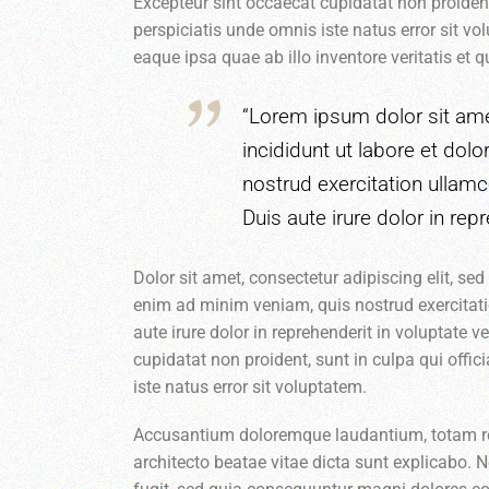
Excepteur sint occaecat cupidatat non proident,
perspiciatis unde omnis iste natus error sit
eaque ipsa quae ab illo inventore veritatis et 
“Lorem ipsum dolor sit ame
incididunt ut labore et do
nostrud exercitation ullam
Duis aute irure dolor in repr
Dolor sit amet, consectetur adipiscing elit, s
enim ad minim veniam, quis nostrud exercitat
aute irure dolor in reprehenderit in voluptate v
cupidatat non proident, sunt in culpa qui offic
iste natus error sit voluptatem.
Accusantium doloremque laudantium, totam rem 
architecto beatae vitae dicta sunt explicabo.