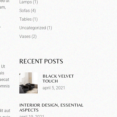
Sed ut
Lamps
(1)
iam,
Sofas
(4)
Tables
(1)
r
Uncategorized
(1)
Vases
(2)
RECENT POSTS
 Ut
uis
BLACK VELVET
caecat
TOUCH
 omnis
april 5, 2021
INTERIOR DESIGN, ESSENTIAL
ASPECTS
it aut
april 19, 2021