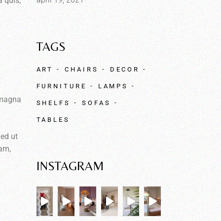
 quis,
TAGS
ART
CHAIRS
DECOR
FURNITURE
LAMPS
e magna
SHELFS
SOFAS
TABLES
Sed ut
iam,
INSTAGRAM