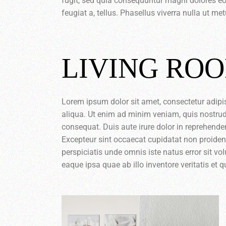
fugit, sed quia consequuntur magni dolores eos
feugiat a, tellus. Phasellus viverra nulla ut met
LIVING ROO
Lorem ipsum dolor sit amet, consectetur adipi
aliqua. Ut enim ad minim veniam, quis nostrud
consequat. Duis aute irure dolor in reprehenderi
Excepteur sint occaecat cupidatat non proident,
perspiciatis unde omnis iste natus error sit
eaque ipsa quae ab illo inventore veritatis et 