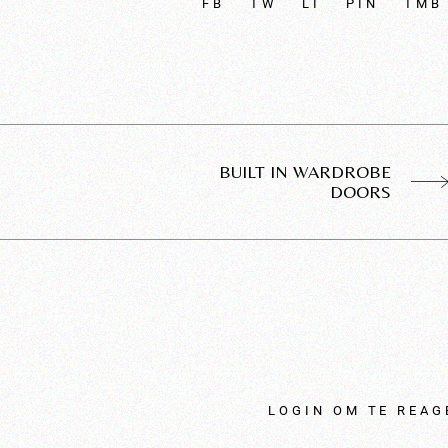
FB
TW
LI
PIN
TMB
BUILT IN WARDROBE
DOORS
LOGIN OM TE REAG