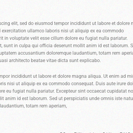
scing elit, sed do eiusmod tempor incididunt ut labore et dolor
 exercitation ullamco laboris nisi ut aliquip ex ea commodo
t in voluptate velit esse cillum dolore eu fugiat nulla pariatur.
 sunt in culpa qui officia deserunt mollit anim id est laborum. 
 voluptatem accusantium doloremque laudantium, totam rem aper
quasi architecto beatae vitae dicta sunt explicabo.
empor incididunt ut labore et dolore magna aliqua. Ut enim ad m
ris nisi ut aliquip ex ea commodo consequat. Duis aute irure dol
lore eu fugiat nulla pariatur. Excepteur sint occaecat cupidatat n
llit anim id est laborum. Sed ut perspiciatis unde omnis iste nat
 laudantium, totam rem aperiam,