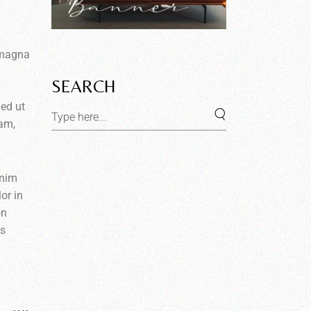
e magna
SEARCH
Sed ut
iam,
inim
or in
on
us