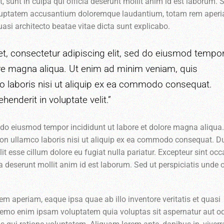
 sunt in culpa qui officia deserunt mollit anim id est laborum. 
 voluptatem accusantium doloremque laudantium, totam rem aper
quasi architecto beatae vitae dicta sunt explicabo.
t, consectetur adipiscing elit, sed do eiusmod tempo
lore magna aliqua. Ut enim ad minim veniam, quis
co laboris nisi ut aliquip ex ea commodo consequat.
ehenderit in voluptate velit.”
ed do eiusmod tempor incididunt ut labore et dolore magna aliqua.
ion ullamco laboris nisi ut aliquip ex ea commodo consequat. D
elit esse cillum dolore eu fugiat nulla pariatur. Excepteur sint oc
ia deserunt mollit anim id est laborum. Sed ut perspiciatis unde
aperiam, eaque ipsa quae ab illo inventore veritatis et quasi
 Nemo enim ipsam voluptatem quia voluptas sit aspernatur aut od